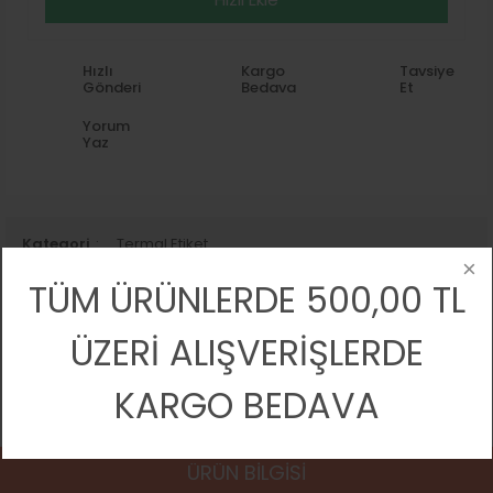
Hızlı
Kargo
Tavsiye
Gönderi
Bedava
Et
Yorum
Yaz
Kategori
Termal Etiket
TÜM ÜRÜNLERDE 500,00 TL
Stok Kodu
XEGC5F83V4
ÜZERİ ALIŞVERİŞLERDE
KARGO BEDAVA
Stok Durumu
Stok Var
ÜRÜN BİLGİSİ