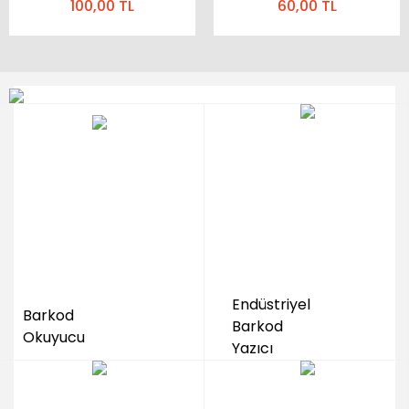
100,00 TL
60,00 TL
Yeni
Xprinter XP-470B
24x30+5 Standart
Masaüstü Barkod Yazıcı
Cepsiz Kargo Poşeti
Endüstriyel
Barkod
Barkod
Okuyucu
5.152,87 TL
900,00 TL
Yazıcı