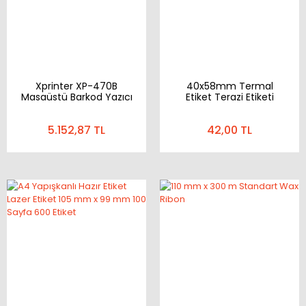
Xprinter XP-470B
40x58mm Termal
Masaüstü Barkod Yazıcı
Etiket Terazi Etiketi
500'lü Sarımlı
(58mmx40mm)
5.152,87 TL
42,00 TL