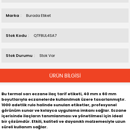
Marka
Burada Etiket
Stok Kodu
QTF8UL4SA7
Stok Durumu
Stok Var
ÜRÜN BİLGİSİ
Bu termal sarı eczane ilaç tarif etiketi, 40 mm x 60 mm
boyutlarıyla eczanelerde kullanılmak üzere tasarlanmıştır.
1000 adetlik rulo halinde sunulan etiketler, profesyonel
görünüm sunar ve kolayca uygulama imkanı sağlar. Eczane
içerisinde ilaçların tanımlanması ve yönetilmesi için ideal
bir çözümdür. Etkili, kaliteli ve dayanıklı malzemesiyle uzun
süreli kullanım sağlar.